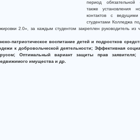
период обязательной 
также установления но
контактов с ведущими 
студентами Колледжа по
жировки 2.0», за каждым студентом закреплен руководитель из
нско-патриотическое воспитание детей и подростков средс
одежи к добровольческой деятельности; Эффективная соци
усом; Оптимальный вариант защиты прав заявителя; Г
недвижимого имущества и др.