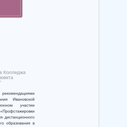
в Колледжа
роекта
"
екомендациями
ания Ивановской
онном участии
 «Профстажировки
ия дистанционного
ого образования в