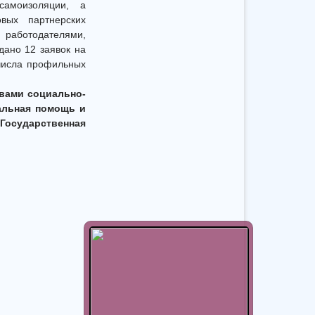
самоизоляции, а
вых партнерских
работодателями,
дано 12 заявок на
 числа профильных
твами социально-
альная помощь и
осударственная