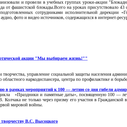
ганизовали и провели в учебных группах уроки-акции "Блокад
а от фашистской блокады.Всего на уроках присутствовало 43 с
, подготовленных сотрудниками исполнительной дирекции «Г
аудио, фото и видео источников, содержащихся в интернет-рес
котической акции "Мы выбираем жизнь!""
и творчества, управление социальной защиты населения админи
го областного наркодиспансера, центра по профилактике и бор
 в рамках мероприятий к 100 — летию со дня гибели адми
икла «Праздники и памятные даты», посвященную 100 — летие
 Колчака не только через призму его участия в Гражданской во
ервой мировой войны.
 творчеству В.С. Высоцкого