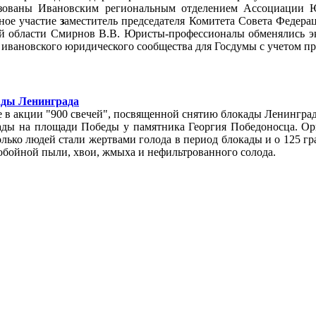
зованы Ивановским региональным отделением Ассоциации Ю
вное участие
з
аместитель председателя Комитета Совета Федерац
й области Смирнов В.В. Юристы-профессионалы обменялись э
ивановского юридического сообщества для Госдумы с учетом про
ады Ленинграда
е в акции "900 свечей", посвященной снятию блокады Ленингра
кады на площади Победы у памятника Георгия Победоносца.
Ор
олько людей стали жертвами голода в период блокады и о 125 г
обойной пыли, хвои, жмыха и нефильтрованного солода.