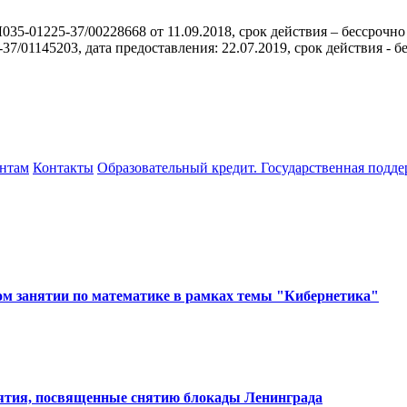
35-01225-37/00228668 от 11.09.2018, срок действия – бессрочно
/01145203, дата предоставления: 22.07.2019, срок действия - б
нтам
Контакты
Образовательный кредит. Государственная подд
ом занятии по математике в рамках темы "Кибернетика"
ятия, посвященные снятию блокады Ленинграда