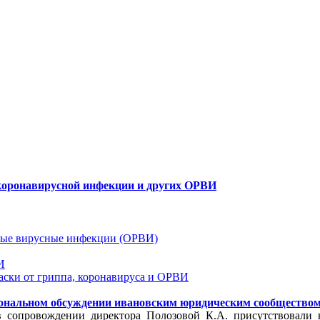
коронавирусной инфекции и других ОРВИ
рные вирусные инфекции (ОРВИ)
И
аски от гриппа, коронавируса и ОРВИ
ональном обсуждении ивановским юридическим сообществом
в сопровождении директора Полозовой К.А. присутствовали