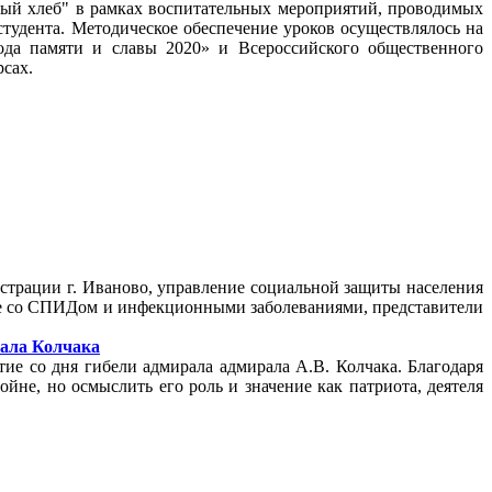
ный хлеб" в рамках воспитательных мероприятий, проводимых
тудента. Методическое обеспечение уроков осуществлялось на
ода памяти и славы 2020» и Всероссийского общественного
урсах.
страции г. Иваново, управление социальной защиты населения
ьбе со СПИДом и инфекционными заболеваниями, представители
рала Колчака
 со дня гибели адмирала адмирала А.В. Колчака. Благодаря
йне, но осмыслить его роль и значение как патриота, деятеля