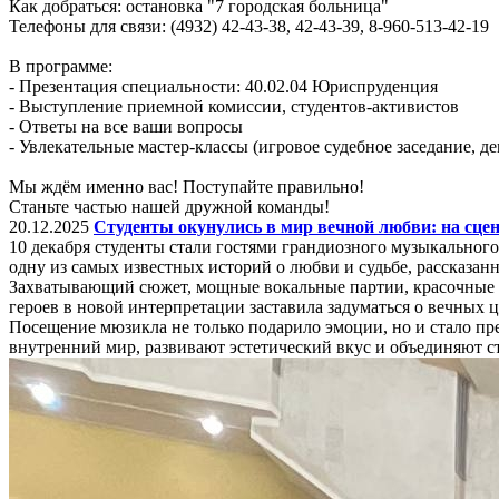
Как добраться: остановка "7 городская больница"
Телефоны для связи: (4932) 42-43-38, 42-43-39, 8-960-513-42-19
В программе:
- Презентация специальности: 40.02.04 Юриспруденция
- Выступление приемной комиссии, студентов-активистов
- Ответы на все ваши вопросы
- Увлекательные мастер-классы (игровое судебное заседание, 
Мы ждём именно вас! Поступайте правильно!
Станьте частью нашей дружной команды!
20.12.2025
Студенты окунулись в мир вечной любви: на сце
10 декабря студенты стали гостями грандиозного музыкального
одну из самых известных историй о любви и судьбе, рассказа
Захватывающий сюжет, мощные вокальные партии, красочные 
героев в новой интерпретации заставила задуматься о вечных 
Посещение мюзикла не только подарило эмоции, но и стало п
внутренний мир, развивают эстетический вкус и объединяют ст