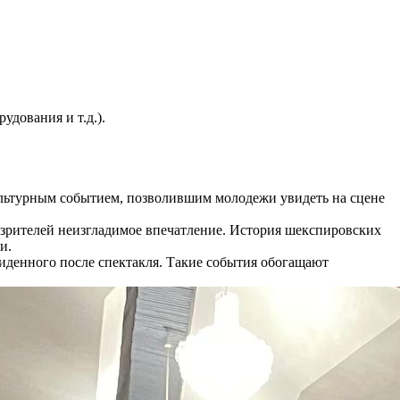
удования и т.д.).
культурным событием, позволившим молодежи увидеть на сцене
зрителей неизгладимое впечатление. История шекспировских
и.
иденного после спектакля. Такие события обогащают