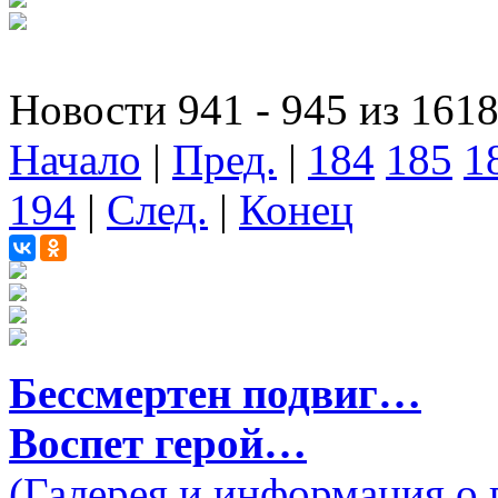
Новости 941 - 945 из 161
Начало
|
Пред.
|
184
185
1
194
|
След.
|
Конец
Бессмертен подвиг…
Воспет герой…
(Галерея и информация о 