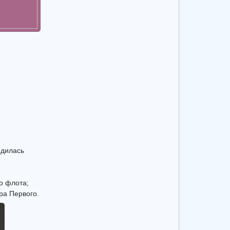
одилась
о флота;
ра Первого.