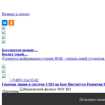
Возврат к списку
Бессмертен подвиг…
Воспет герой…
(Галерея и информация о героях ВОВ - членов семей студентов
+7(495) 114-55-02
Горячая линия в системе СПО на базе Института Развития
Партнеры
Ивановский филиал ЧОУ ВО "Институт управления
Сайт использует файлы cookies и другие сервисы сбора технич
Пользуясь нашим
© 2018-2026,
ЧПОУ "Ивановский колледж управления и права