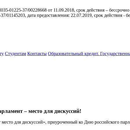
35-01225-37/00228668 от 11.09.2018, срок действия – бессрочно
/01145203, дата предоставления: 22.07.2019, срок действия - б
ту
Студентам
Контакты
Образовательный кредит. Государственн
рламент – место для дискуссий!
место для дискуссий», приуроченный ко Дню российского парл