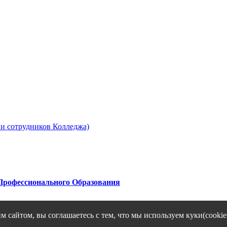
 и сотрудников Колледжа)
 Профессионaльного Образования
"
еских данных его Посетителей.
Подробнее
.
 сайтом, вы соглашаетесь с тем, что мы используем куки(cookie
"