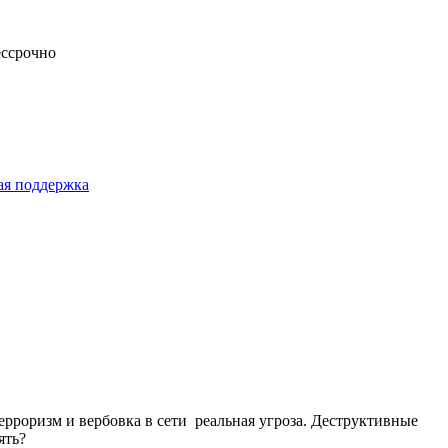
ессрочно
ая поддержка
ерроризм и вербовка в сети реальная угроза. Деструктивные
ять?