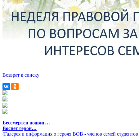
Возврат к списку
Бессмертен подвиг…
Воспет герой…
(Галерея и информация о героях ВОВ - членов семей студентов