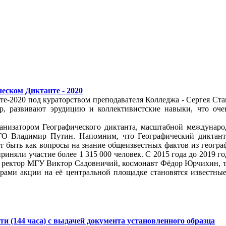
еском Диктанте - 2020
е-2020 под кураторством преподавателя Колледжа - Сергея Ста
р, развивают эрудицию и коллективистские навыки, что оч
ганизатором Географического диктанта, масштабной междунаро
ГО Владимир Путин. Напомним, что Географический диктант 
т быть как вопросы на знание общеизвестных фактов из геогра
риняли участие более 1 315 000 человек. С 2015 года до 2019 го
, ректор МГУ Виктор Садовничий, космонавт Фёдор Юрчихин, 
рами акции на её центральной площадке становятся известные
и (144 часа) с выдачей документа установленного образца