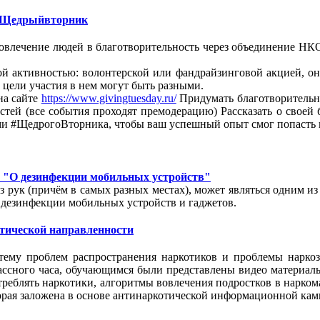
 #Щедрыйвторник
лечение людей в благотворительность через объединение НКО
 активностью: волонтерской или фандрайзинговой акцией, онл
 цели участия в нем могут быть разными.
на сайте
https://www.givingtuesday.ru/
Придумать благотворительно
тей (все события проходят премодерацию) Рассказать о своей 
ми #ЩедрогоВторника, чтобы ваш успешный опыт смог попасть 
г. "О дезинфекции мобильных устройств"
рук (причём в самых разных местах), может являться одним из
 дезинфекции мобильных устройств и гаджетов.
тической направленности
тему проблем распространения наркотиков и проблемы нарко
классного часа, обучающимся были представлены видео материал
реблять наркотики, алгоритмы вовлечения подростков в нарком
орая заложена в основе антинаркотической информационной кам