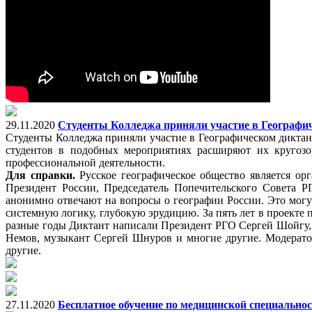
29.11.2020
Студенты Колледжа приняли участие в Географич
Студенты Колледжа приняли участие в Географическом диктант
студентов в подобных мероприятиях расширяют их кругозо
профессиональной деятельности.
Для справки.
Русское географическое общество является ор
Президент России, Председатель Попечительского Совета Р
анонимно отвечают на вопросы о географии России. Это могу
системную логику, глубокую эрудицию. За пять лет в проекте п
разные годы Диктант написали Президент РГО Сергей Шойгу
Немов, музыкант Сергей Шнуров и многие другие. Модерато
другие.
27.11.2020
Бесплатное обучение по медицинской специальност