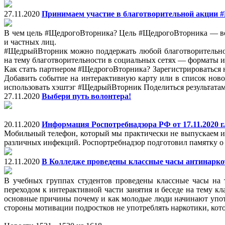
27.11.2020
Принимаем участие в благотворительной акции
В чем цель #ЩедрогоВторника? Цель #ЩедрогоВторника — вов
и частных лиц.
#ЩедрыйВторник можно поддержать любой благотворительной
на тему благотворительности в социальных сетях — форматы и
Как стать партнером #ЩедрогоВторника? Зарегистрироваться 
Добавить событие на интерактивную карту или в список новос
использовать хэштэг #ЩедрыйВторник Поделиться результата
27.11.2020
Выбери путь волонтера!
20.11.2020
Информация Роспотребнадзора РФ от 17.11.2020 
Мобильный телефон, который мы практически не выпускаем из 
различных инфекций. Роспортребнадзор подготовил памятку о
12.11.2020
В Колледже проведены классные часы антинарко
В учебных группах студентов проведены классные часы на 
переходом к интерактивной части занятия и беседе на тему 
основные причины почему и как молодые люди начинают упот
стороны мотивации подростков не употреблять наркотики, кот