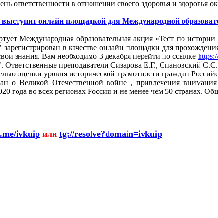
ень ответственности в отношении своего здоровья и здоровья о
 выступит онлайн площадкой для Международной образовате
тартует Международная образовательная акция «Тест по истор
" зарегистрирован в качестве онлайн площадки для прохождени
свои знания. Вам необходимо 3 декабря перейти по ссылке
https:/
". Ответственные преподаватели Сизарова Е.Г., Спановский С.С.
целью оценки уровня исторической грамотности граждан Россий
ан о Великой Отечественной войне , привлечения внимания
020 года во всех регионах России и не менее чем 50 странах. Об
t.me/ivkuip
или
tg://resolve?domain=ivkuip