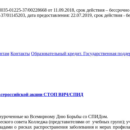
35-01225-37/00228668 от 11.09.2018, срок действия – бессрочно
/01145203, дата предоставления: 22.07.2019, срок действия - б
нтам
Контакты
Образовательный кредит. Государственная подд
 всероссийской акции СТОП ВИЧ/СПИД
приуроченные ко Всемирному Дню Борьбы со СПИДом.
еского совета Колледжа (представителями от учебных групп);
кладами о рисках распространения заболевания и мерах профи