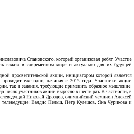
ниславовича Спановского, который организовал ребят. Участие
ень важно в современном мире и актуально для их будущей
дной просветительской акции, инициатором которой является
проходит ежегодно, начиная с 2015 года. Участники акции
фии, так и задания, требующие применить образное мышление,
да число участников акции выросло в шесть раз. В частности, в
телеведущий Николай Дроздов, олимпийский чемпион Алексей
 телеведущие: Валдис Пельш, Пётр Кулешов, Яна Чурикова и